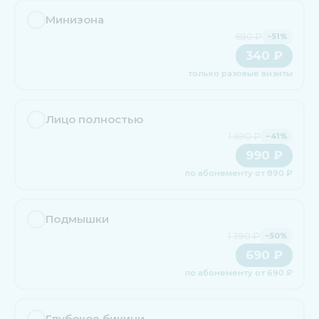
Минизона
690 ₽
−51%
340 ₽
только разовые визиты
Лицо полностью
1 690 ₽
−41%
990 ₽
по абонементу от 890 ₽
Подмышки
1 390 ₽
−50%
690 ₽
по абонементу от 690 ₽
Глубокое бикини