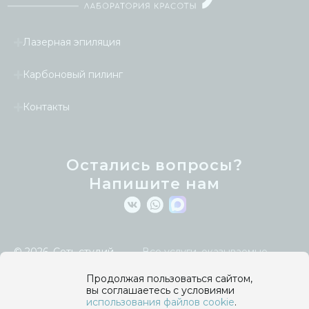
Лазерная эпиляция
Карбоновый пилинг
Контакты
Остались вопросы?
Напишите нам
© 2026.
Сеть студий
Все услуги, оказываемые
лазерной эпиляции
компанией и указанные на сайте,
Laseretty
.
являются косметическими и
Продолжая пользоваться сайтом,
осуществляются в целях улучшения
вы соглашаетесь с условиями
Политика
внешнего вида кожи тела и лица
использования файлов cookie
.