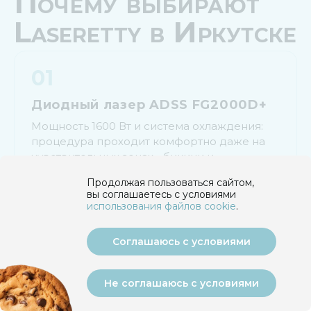
Почему выбирают
Laseretty в Иркутске
01
Диодный лазер ADSS FG2000D+
Мощность 1600 Вт и система охлаждения:
процедура проходит комфортно даже на
чувствительных зонах - бикини и
подмышках, самых популярных у наших
Продолжая пользоваться сайтом,
клиентов в Иркутске.
вы соглашаетесь с условиями
использования файлов cookie
.
02
Соглашаюсь с условиями
Федеральный стандарт сети
Не соглашаюсь с условиями
17 студий в 14 городах России, 120 000+
Подобрать программу
Позвонить
Написать
Записаться
клиентов и 10 лет работы. В Иркутске - тот