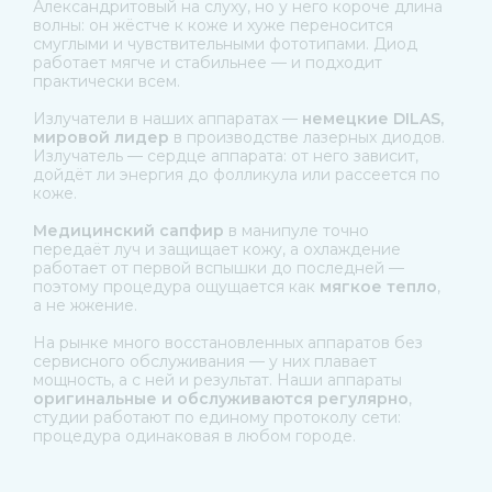
Александритовый на слуху, но у него короче длина
волны: он жёстче к коже и хуже переносится
смуглыми и чувствительными фототипами. Диод
работает мягче и стабильнее — и подходит
практически всем.
Излучатели в наших аппаратах —
немецкие DILAS,
мировой лидер
в производстве лазерных диодов.
Излучатель — сердце аппарата: от него зависит,
дойдёт ли энергия до фолликула или рассеется по
коже.
Медицинский сапфир
в манипуле точно
передаёт луч и защищает кожу, а охлаждение
работает от первой вспышки до последней —
поэтому процедура ощущается как
мягкое тепло
,
а не жжение.
На рынке много восстановленных аппаратов без
сервисного обслуживания — у них плавает
мощность, а с ней и результат. Наши аппараты
оригинальные и обслуживаются регулярно
,
студии работают по единому протоколу сети:
процедура одинаковая в любом городе.