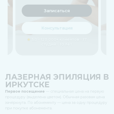
Записаться
Консультация
★
5,0 · 120 000+ клиентов · 17
★
5,
студий · 10 лет
ЛАЗЕРНАЯ ЭПИЛЯЦИЯ В
ИРКУТСКЕ
Первое посещение
— специальная цена на первую
процедуру (выделена цветом). Обычная разовая цена
зачёркнута. По абонементу — цена за одну процедуру
при покупке абонемента.