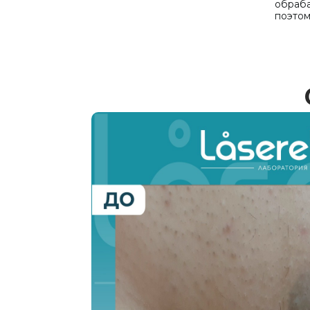
обраба
поэтом