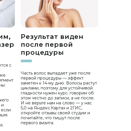
им,
Результат виден
азер
после первой
процедуры
тся с
Часть волос выпадает уже после
ке.
первой процедуры — эффект
игмент
заметен к 14-му дню. Волосы растут
ны:
циклами, поэтому для устойчивой
.
гладкости нужен курс: говорим об
этом честно до записи, а не после.
жего
И не верьте нам на слово — у нас
 и
5,0 на Яндекс.Картах и 2ГИС,
 если
откройте отзывы своей студии и
ьзя.
почитайте, что пишут после
первого визита.
х.