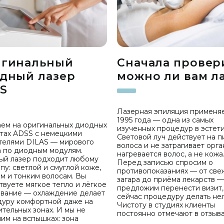
гинальный
Сначала провер
дный лазер
можно ли вам л
S
Лазерная эпиляция применяе
1995 года — одна из самых
ем на оригинальных диодных
изученных процедур в эстети
тах ADSS с немецкими
Световой луч действует на п
телями DILAS — мирового
волоса и не затрагивает орга
 по диодным модулям.
нагревается волос, а не кожа
ый лазер подходит любому
Перед записью спросим о
пу: светлой и смуглой коже,
противопоказаниях — от све
м и тонким волосам. Вы
загара до приёма лекарств —
твуете мягкое тепло и лёгкое
предложим перенести визит,
вание — охлаждение делает
сейчас процедуру делать нел
уру комфортной даже на
Чистоту в студиях клиенты
ительных зонах. И мы не
постоянно отмечают в отзыва
им на вспышках: зона