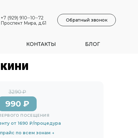
+7 (929) 910‒10‒72
Обратный звонок
Проспект Мира, д.61
КОНТАКТЫ
БЛОГ
икини
3290
₽
990
₽
ПЕРВОГО ПОСЕЩЕНИЯ
енту от
1690
₽/процедура
прайс по всем зонам →