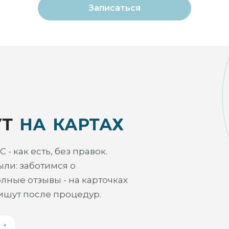
Записаться
ут
на картах
- как есть, без правок.
ли: заботимся о
лные отзывы - на карточках
пишут после процедур.
 →