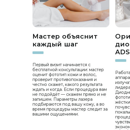
Мастер объяснит
Ори
каждый шаг
дио
ADS
Первый визит начинается с
бесплатной консультации: мастер
Работа
оценит фототип кожи и волос,
аппара
проверит противопоказания и
излуча
честно скажет, какого результата
лидера
ждать и когда. Если процедура вам
Диодн
не подойдёт — скажем прямо и не
фототи
запишем. Параметры лазера
жёстки
подбираются под вашу кожу, а во
почувс
время процедуры мастер следит за
покалы
вашими ощущениями.
процед
чувств
эконом