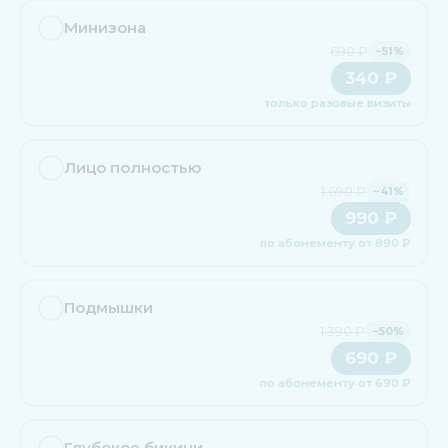
Минизона
690 ₽
−51%
340 ₽
только разовые визиты
Лицо полностью
1 690 ₽
−41%
990 ₽
по абонементу от 890 ₽
Подмышки
1 390 ₽
−50%
690 ₽
по абонементу от 690 ₽
Глубокое бикини