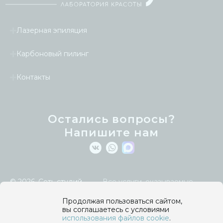
Лазерная эпиляция
Карбоновый пилинг
Контакты
Остались вопросы?
Напишите нам
© 2026.
Сеть студий
Все услуги, оказываемые
лазерной эпиляции
компанией и указанные на сайте,
Laseretty
.
являются косметическими и
Продолжая пользоваться сайтом,
осуществляются в целях улучшения
вы соглашаетесь с условиями
Политика
внешнего вида кожи тела и лица
использования файлов cookie
.