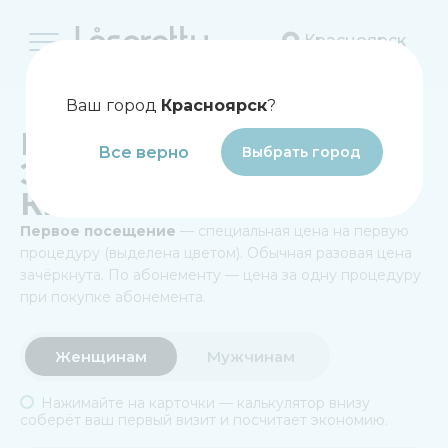
Красноярск
Главная
Ваш город
Красноярск
?
ЦЕНЫ НА ЛАЗЕРНУЮ
Все верно
Выбрать город
ЭПИЛЯЦИЮ В
КРАСНОЯРСКЕ
Первое посещение
— специальная цена на первую
процедуру (выделена цветом). Обычная разовая цена
зачёркнута. По абонементу — цена за одну процедуру
при покупке абонемента.
Женщинам
Мужчинам
Нажимайте на карточки — калькулятор внизу
соберёт ваш первый визит и посчитает экономию.