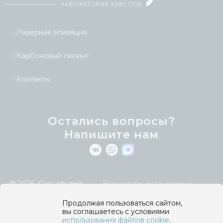
Лазерная эпиляция
Карбоновый пилинг
Контакты
Остались вопросы?
Напишите нам
© 2026.
Сеть студий
Все услуги, оказываемые
лазерной эпиляции
компанией и указанные на сайте,
Laseretty
.
являются косметическими и
Продолжая пользоваться сайтом,
осуществляются в целях улучшения
вы соглашаетесь с условиями
Политика
внешнего вида кожи тела и лица
использования файлов cookie
.