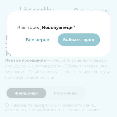
Новокузнецк
Главная
Ваш город
Новокузнецк
?
ЦЕНЫ НА ЛАЗЕРНУЮ
Все верно
Выбрать город
ЭПИЛЯЦИЮ В
НОВОКУЗНЕЦКЕ
Первое посещение
— специальная цена на первую
процедуру (выделена цветом). Обычная разовая цена
зачёркнута. По абонементу — цена за одну процедуру
при покупке абонемента.
Женщинам
Мужчинам
Нажимайте на карточки — калькулятор внизу
соберёт ваш первый визит и посчитает экономию.